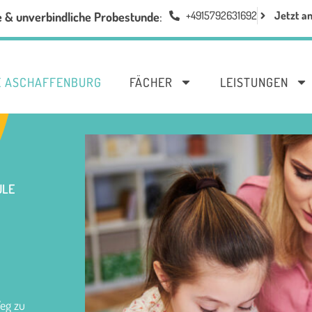
+4915792631692
Jetzt a
e & unverbindliche Probestunde
:
E ASCHAFFENBURG
FÄCHER
LEISTUNGEN
LE
Weg zu