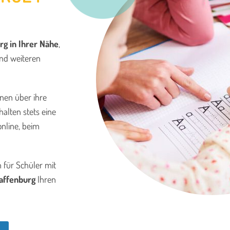
urg
in Ihrer Nähe
,
und weiteren
onen über ihre
halten stets eine
online, beim
 für Schüler mit
haffenburg
Ihren