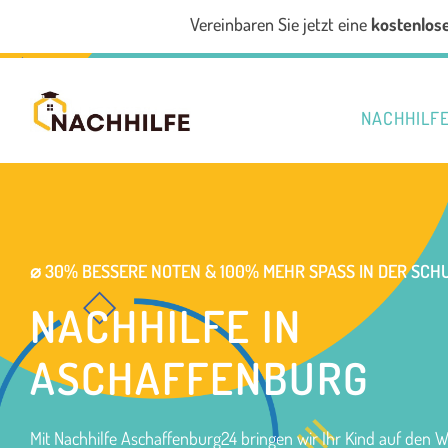
Vereinbaren Sie jetzt eine
kostenlos
NACHHILF
⌀ 30% BESSERE NOTEN & 100% MEHR SPASS IN DER SCHU
NACHHILFE IN
ASCHAFFENBURG
Mit Nachhilfe Aschaffenburg24 bringen wir Ihr Kind auf den 