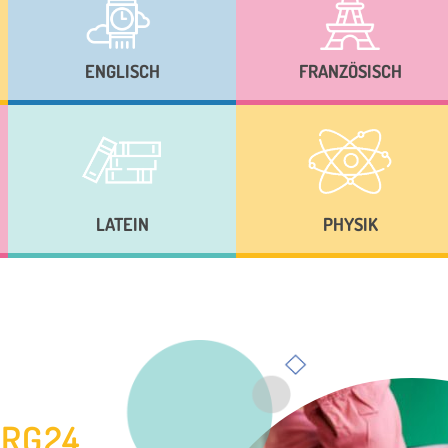
ENGLISCH
FRANZÖSISCH
LATEIN
PHYSIK
URG24