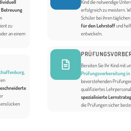
dividuell
Kind die notwendige Unter
r Betreuung
erfolgreich zu meistern. W
in
Schüler bei ihren täglichen
ient zu
für den Lehrstoff
und hel
 oder an einem
entwickeln.
PRÜFUNGSVORBER
Bereiten Sie Ihr Kind mit u
schaffenburg
,
Prüfungsvorbereitung in
len
bevorstehenden Prüfungen
eschneiderte
qualifiziertes Lehrpersonal
er
spezialisierte Lernstrate
senslücken
die Prüfungen sicher beste